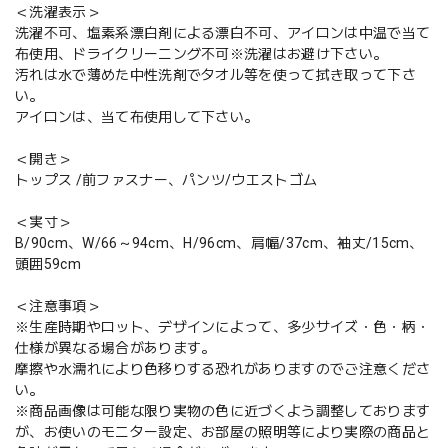
＜洗濯表示＞
洗濯不可、塩素系漂白剤による漂白不可、アイロンは中温で当て
布使用、ドライクリーニング不可※洗濯はお避け下さい。
汚れは水で薄めた中性洗剤でタオル等を使って拭き取って下さ
い。
アイロンは、当て布使用して下さい。
＜開き＞
トップス /前ファスナー、パンツ/ウエストゴム
＜実寸＞
B/90cm、W/66～94cm、H/96cm、肩幅/37cm、袖丈/15cm、
頭囲59cm
＜注意事項＞
※生産時期やロット、デザインによって、多少サイズ・色・柄・
仕様が異なる場合があります。
摩擦や水濡れにより色移りする恐れがありますのでご注意くださ
い。
※商品画像は可能な限り実物の色に近づくよう調整しております
が、お使いのモニター設定、お部屋の照明等により実際の商品と