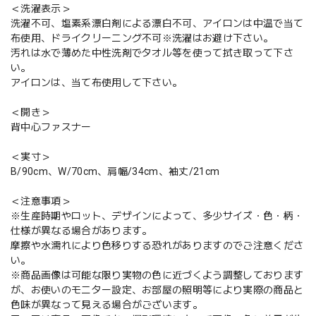
＜洗濯表示＞
洗濯不可、塩素系漂白剤による漂白不可、アイロンは中温で当て
布使用、ドライクリーニング不可※洗濯はお避け下さい。
汚れは水で薄めた中性洗剤でタオル等を使って拭き取って下さ
い。
アイロンは、当て布使用して下さい。
＜開き＞
背中心ファスナー
＜実寸＞
B/90cm、W/70cm、肩幅/34cm、袖丈/21cm
＜注意事項＞
※生産時期やロット、デザインによって、多少サイズ・色・柄・
仕様が異なる場合があります。
摩擦や水濡れにより色移りする恐れがありますのでご注意くださ
い。
※商品画像は可能な限り実物の色に近づくよう調整しております
が、お使いのモニター設定、お部屋の照明等により実際の商品と
色味が異なって見える場合がございます。