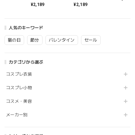
ーサイズ ブラック×
ン レディース フリ
ン ドット レディー
¥2,189
¥2,189
ピンク 【クリアスト
ーサイズ ベビーピン
ス フリーサイズ ピ
ーン】
ク 【クリアストー
ンク 【クリアストー
ン】
ン】
人気のキーワード
猫の日
節分
バレンタイン
セール
カテゴリから選ぶ
コスプレ衣装
コスプレ小物
コスメ・美容
メーカー別