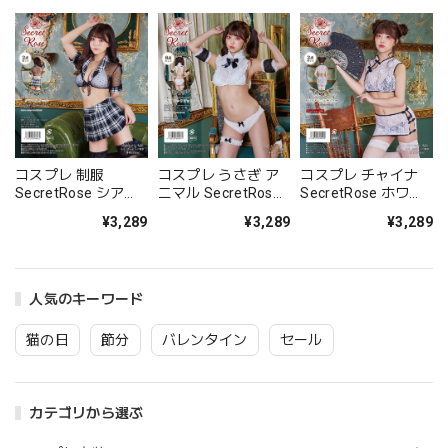
コスプレ うさぎ ア
コスプレ チャイナ
コスプレ 制服
ニマル SecretRose
SecretRose ホワイ
SecretRose シアー
ベイビーラビット レ
トレースチャイナ レ
スクール レディース
¥3,289
¥3,289
¥3,289
ディース フリーサイ
ディース フリーサイ
フリーサイズ ブラッ
ズ ホワイト【クリア
ズ【クリアストー
ク【クリアストー
ストーン】
ン】
ン】
人気のキーワード
猫の日
節分
バレンタイン
セール
カテゴリから選ぶ