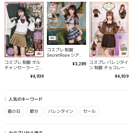
コスプレ 制服
SecretRose シアー
スクール レディース
コスプレ 制服 オル
コスプレ バレンタイ
¥3,289
フリーサイズ ブラッ
チャンセーラー ニッ
ン 制服 チョコレー
ク【クリアストー
ト ホワイトモカ レ
トセーラー レディー
¥4,939
¥4,939
ン】
ディース フリーサイ
ス ブラウン【クリア
ズ 【クリアストー
ストーン】
ン】
人気のキーワード
猫の日
節分
バレンタイン
セール